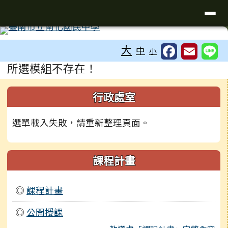
台南市南化國中全球資訊網
導覽列
跳至主內容區
工具列
大
中
小
頁尾區域
主內容區域
所選模組不存在！
左邊區域內容
行政處室
選單載入失敗，請重新整理頁面。
課程計畫
◎
課程計畫
◎
公開授課