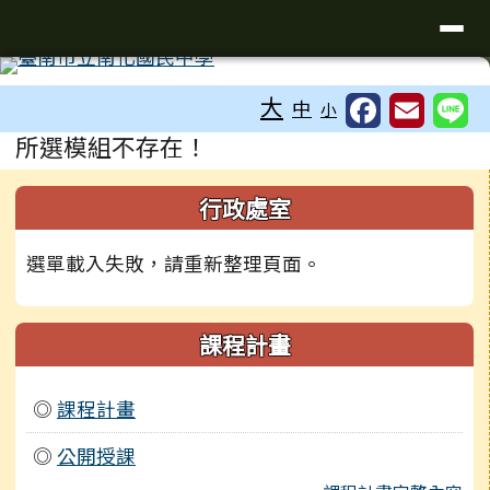
台南市南化國中全球資訊網
導覽列
跳至主內容區
工具列
大
中
小
頁尾區域
主內容區域
所選模組不存在！
左邊區域內容
行政處室
選單載入失敗，請重新整理頁面。
課程計畫
◎
課程計畫
◎
公開授課