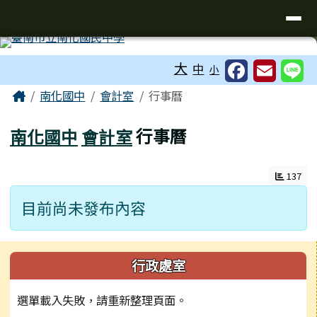
台南市南化國中全球資訊網
導覽列
跳至主內容區
工具列
大
中
小
頁尾區域
主內容區域
Home
南化國中
會計室
行事曆
南化國中
會計室
行事曆
137
目前尚未發布內容
左邊區域內容
行政處室
選單載入失敗，請重新整理頁面。