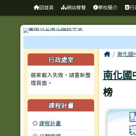
台南市南化國中全球資訊
導覽列
跳至主內容區
回首頁
網站導覽
學校簡介
行
工具列
頁尾區域
主內容
Home
南化國
左邊區域內容
行政處室
南化國
選單載入失敗，請重新整
理頁面。
榜
課程計畫
◎
課程計畫