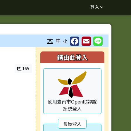
登入
大
中
小
右邊區域內容
請由此登入
165
使用臺南市OpenID認證
系統登入
會員登入