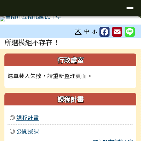
台南市南化國中全球資訊網
導覽列
跳至主內容區
工具列
大
中
小
頁尾區域
主內容區域
所選模組不存在！
左邊區域內容
行政處室
選單載入失敗，請重新整理頁面。
課程計畫
◎
課程計畫
◎
公開授課