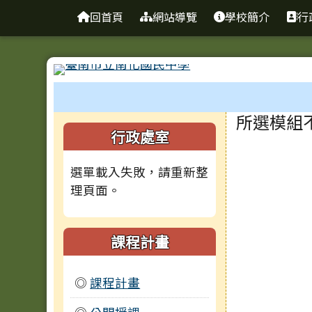
台南市南化國中全球資訊
導覽列
跳至主內容區
回首頁
網站導覽
學校簡介
行
工具列
頁尾區域
主內容
所選模組
左邊區域內容
行政處室
選單載入失敗，請重新整
理頁面。
課程計畫
◎
課程計畫