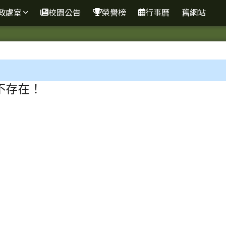
網
政處室
校園公告
榮譽榜
行事曆
舊網站
區域
不存在！