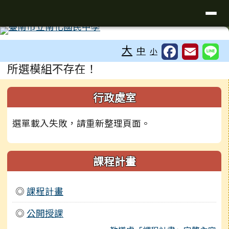
台南市南化國中全球資訊網
導覽列
跳至主內容區
工具列
大
中
小
頁尾區域
主內容區域
所選模組不存在！
左邊區域內容
行政處室
選單載入失敗，請重新整理頁面。
課程計畫
◎
課程計畫
◎
公開授課