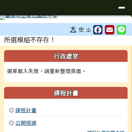
台南市南化國中全球資訊網
導覽列
跳至主內容區
工具列
大
中
小
頁尾區域
主內容區域
所選模組不存在！
左邊區域內容
行政處室
選單載入失敗，請重新整理頁面。
課程計畫
◎
課程計畫
◎
公開授課